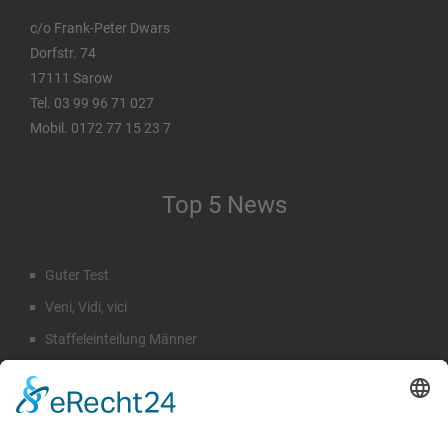
c/o Frank-Peter Dwars
Dorfstr. 74
17111 Sarow
Tel. 03 99 96 71 027
Mobil. 0172 77 15 23 7
Top 5 News
Guter Test
Veni, Vidi, vici
Staffeleinteilung Männer
Rückblick Sommercamp
Emil Hahn