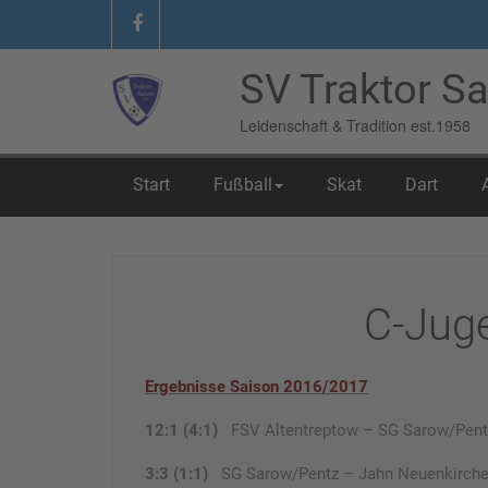
SV Traktor Sa
Leidenschaft & Tradition est.1958
Start
Fußball
Skat
Dart
Home
/
06 Fundgrube
/
C-Jugend 16-17
C-Jug
Ergebnisse Saison 2016/2017
12:1 (4:1)
FSV Altentreptow – SG Sarow/Pen
3:3 (1:1)
SG Sarow/Pentz – Jahn Neuenkirch