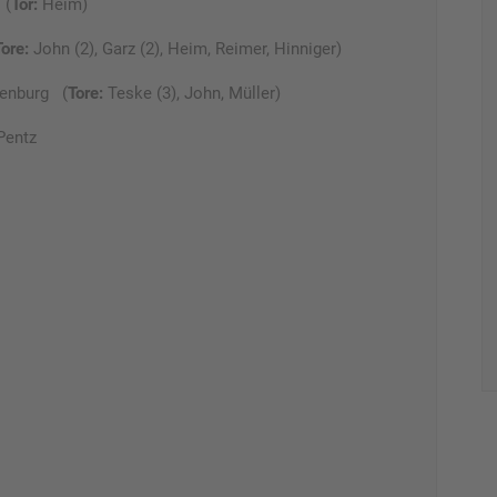
 (
Tor:
Heim)
Tore:
John (2), Garz (2), Heim, Reimer, Hinniger)
enburg (
Tore:
Teske (3), John, Müller)
Pentz