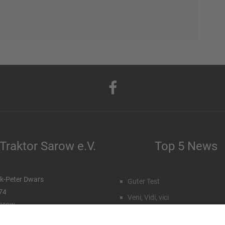
Traktor Sarow e.V.
Top 5 News
k-Peter Dwars
Guter Test
 74
Veni, Vidi, vici
arow
Staffeleinteilung Männer
99 96 71 027