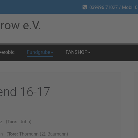
039996 71027 / Mobil 0
row e.V.
Aerobic
Fundgrube
FANSHOP
end 16-17
tz (
Tore:
John)
en (
Tore:
Thomann (2), Baumann)