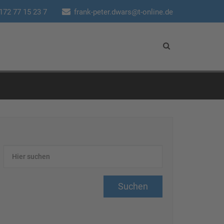
172 77 15 23 7
frank-peter.dwars@t-online.de