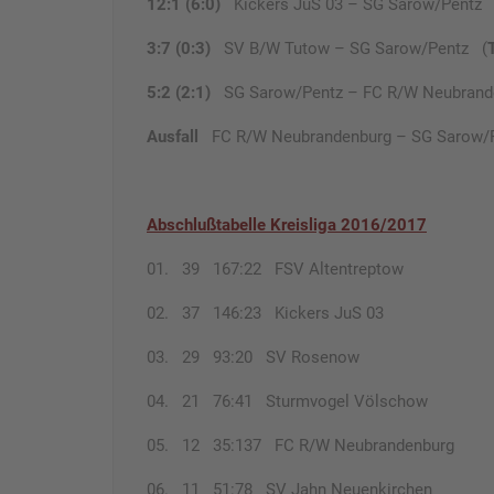
12:1 (6:0)
Kickers JuS 03 – SG Sarow/Pentz
3:7 (0:3)
SV B/W Tutow – SG Sarow/Pentz (
5:2 (2:1)
SG Sarow/Pentz – FC R/W Neubrand
Ausfall
FC R/W Neubrandenburg – SG Sarow/
Abschlußtabelle Kreisliga 2016/2017
01. 39 167:22 FSV Altentreptow
02. 37 146:23 Kickers JuS 03
03. 29 93:20 SV Rosenow
04. 21 76:41 Sturmvogel Völschow
05. 12 35:137 FC R/W Neubrandenburg
06. 11 51:78 SV Jahn Neuenkirchen