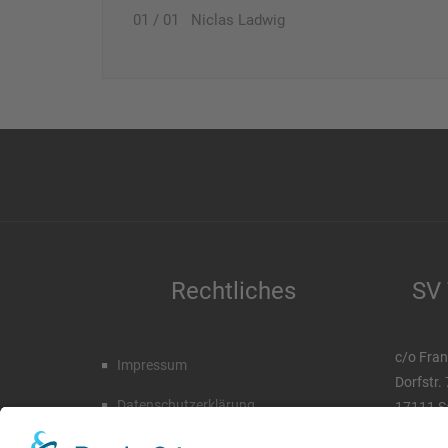
01 / 01 Niclas Ladwig
Rechtliches
SV 
c/o Fran
Impressum
Dorfstr.
Datenschutzerklärung
17111 S
Tel. 03 