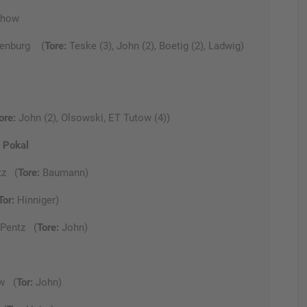
chow
denburg (
Tore:
Teske (3), John (2), Boetig (2), Ladwig)
ore:
John (2), Olsowski, ET Tutow (4))
–
Pokal
tz (
Tore:
Baumann)
Tor:
Hinniger)
Pentz (
Tore:
John)
ow (
Tor:
John)