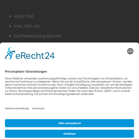
Guter Test
Veni, Vidi, vici
Staffeleinteilung Männer
Rückblick Sommercamp
Emil Hahn
Suche