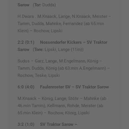
Sarow
(
Tor:
Dudda)
H.Dwars . M.Knaack, Lange, N.Knaack, Meister –
Tamm, Dudda, Mahnke, Fernandez (ab 65.min
Klein) – Rochow, Lipski
2:2 (0:1)
Nossendorfer Kickers – SV Traktor
Sarow
(
Tore:
Lipski, Lange (11m))
Sudos – Garz, Lange, M.Engelmann, König –
Tamm, Dudda, König (ab 63.min A.Engelmann) –
Rochow, Teske, Lipski
6:0 (4:0)
Faulenroster SV – SV Traktor Sarow
M.Knaack – König, Lange, Stöhr – Mahnke (ab
46.min Tamm), Kellmann, Rohde, Meister (ab
65.min Klein) – Rochow, König, Lipski
3:2 (1:0)
SV Traktor Sarow –