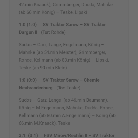
42.min Knaack), Grimmberger, Dudda, Mahnke
(ab 66.min König) – Teske, Lipski
1:0 (1:0)
SV Traktor Sarow – SV Traktor
Dargun II
(
Tor:
Rohde)
Sudos – Garz, Lange, Engelmann, König –
Mahnke (ab 54.min Meister), Grimmberger,
Rohde, Kellmann (ab 83.min König) – Lipski,
Teske (ab 90.min Klein)
1:0 (0:0)
SV Traktor Sarow – Chemie
Neubrandenburg
(
Tor:
Teske)
Sudos – Garz, Lange (ab 46.min Baumann),
König – M.Engelmann, Mahnke, Dudda, Rohde,
Kellmann (ab 80.min A.Engelmann) – König (ab
66.min M.Knaack), Teske
3:1 (0:1)
FSV Mirow/Rechlin II – SV Traktor