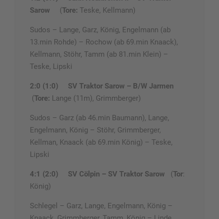
Sarow
(
Tore:
Teske, Kellmann)
Sudos – Lange, Garz, König, Engelmann (ab
13.min Rohde) – Rochow (ab 69.min Knaack),
Kellmann, Stöhr, Tamm (ab 81.min Klein) –
Teske, Lipski
2:0 (1:0)
SV Traktor Sarow – B/W Jarmen
(
Tore:
Lange (11m), Grimmberger)
Sudos – Garz (ab 46.min Baumann), Lange,
Engelmann, König – Stöhr, Grimmberger,
Kellman, Knaack (ab 69.min König) – Teske,
Lipski
4:1 (2:0)
SV Cölpin – SV Traktor Sarow
(
Tor
:
König)
Schlegel – Garz, Lange, Engelmann, König –
Knaack, Grimmberger, Tamm, König – Linde,