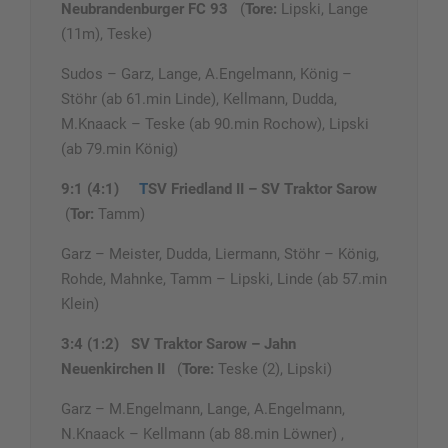
Neubrandenburger FC 93
(
Tore:
Lipski, Lange
(11m), Teske)
Sudos – Garz, Lange, A.Engelmann, König –
Stöhr (ab 61.min Linde), Kellmann, Dudda,
M.Knaack – Teske (ab 90.min Rochow), Lipski
(ab 79.min König)
9:1 (4:1)
T
SV Friedland II – SV Traktor Sarow
(
Tor:
Tamm)
Garz – Meister, Dudda, Liermann, Stöhr – König,
Rohde, Mahnke, Tamm – Lipski, Linde (ab 57.min
Klein)
3:4 (1:2) SV Traktor Sarow – Jahn
Neuenkirchen II
(
Tore:
Teske (2), Lipski)
Garz – M.Engelmann, Lange, A.Engelmann,
N.Knaack – Kellmann (ab 88.min Löwner) ,