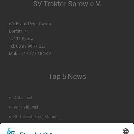
SV Traktor Sarow e.V.
c/o Frank-Peter Dwars
Dorfstr. 74
17111 Sarow
Tel. 03 99 96 71 027
Mobil. 0172 77 15 23 7
Top 5 News
Guter Test
Veni, Vidi, vici
Staffeleinteilung Männer
Rückblick Sommercamp