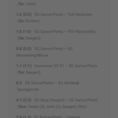
(
Tor:
John)
1:2 (0:2)
SG Sarow/Pentz – TuS Neukalen
(
Tor:
Richter)
1:0 (1:0)
SG Sarow/Pentz – PSV Neustrelitz
(
Tor:
Seegert)
0:8 (0:5)
SG Sarow/Pentz – SG
Wesenberg/Mirow
1:1 (1:1)
Demminer SV 91 – SG Sarow/Pentz
(
Tor:
Seegert)
0:3
SG Sarow/Pentz – SG Woldegk
Sportgericht
4:7 (2:3)
SV Burg Stargard – SG Sarow/Pentz
(
Tore:
Teske (3), John (2), Seegert, Otto)
2:6 (1:3)
SG Sarow/Pentz – Chemie