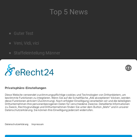
Top 5 News
Guter Test
Veni, Vidi, vici
Staffeleinteilung Männer
Rückblick Sommercamp
Emil Hahn
Suche