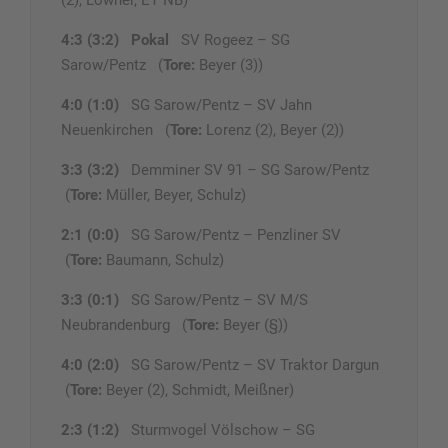
(2), Löwner, ET NB)
4:3 (3:2)
Pokal
SV Rogeez – SG
Sarow/Pentz (
Tore:
Beyer (3))
4:0 (1:0)
SG Sarow/Pentz – SV Jahn
Neuenkirchen (
Tore:
Lorenz (2), Beyer (2))
3:3 (3:2)
Demminer SV 91 – SG Sarow/Pentz
(
Tore:
Müller, Beyer, Schulz)
2:1 (0:0)
SG Sarow/Pentz – Penzliner SV
(
Tore:
Baumann, Schulz)
3:3 (0:1)
SG Sarow/Pentz – SV M/S
Neubrandenburg (
Tore:
Beyer (§))
4:0 (2:0)
SG Sarow/Pentz – SV Traktor Dargun
(
Tore:
Beyer (2), Schmidt, Meißner)
2:3 (1:2)
Sturmvogel Völschow – SG