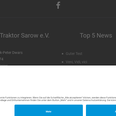
Traktor Sarow e.V.
Top 5 News
k-Peter Dwars
Guter Test
 74
Veni, Vidi, vici
arow
Staffeleinteilung Männer
99 96 71 027
172 77 15 23 7
Rückblick Sommercamp
Emil Hahn