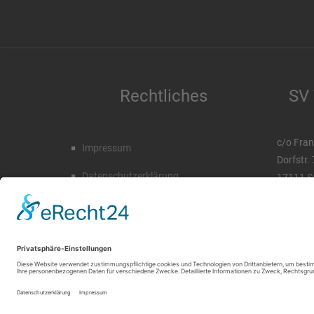
Rechtliches
SV 
c/o Fran
Impressum
Dorfstr.
Datenschutzerklärung
17111 S
Tel. 03 
Mobil. 0