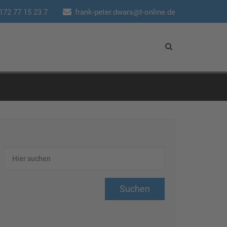
172 77 15 23 7
frank-peter.dwars@t-online.de