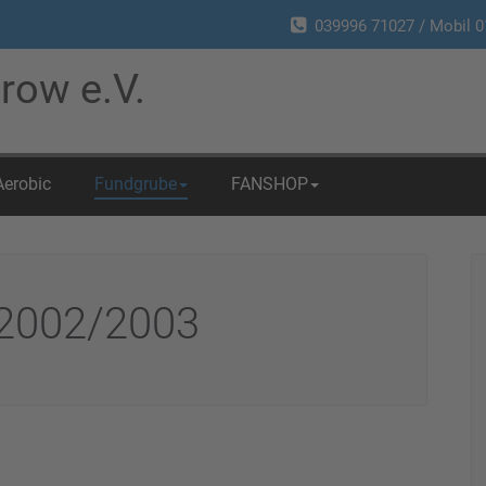
039996 71027 / Mobil 0
row e.V.
Aerobic
Fundgrube
FANSHOP
 2002/2003