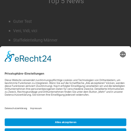
Top 5 News
Guter Test
Veni, Vidi, vici
Staffeleinteilung Männer
Rückblick Sommercamp
Emil Hahn
Suche