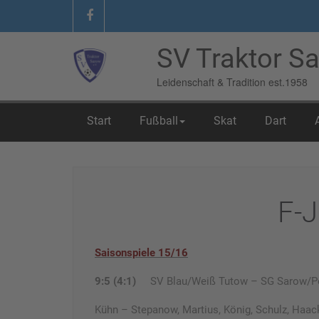
SV Traktor Sa
Leidenschaft & Tradition est.1958
Start
Fußball
Skat
Dart
Home
/
06 Fundgrube
/
F-Jugend
F-
Saisonspiele 15/16
9:5 (4:1)
SV Blau/Weiß Tutow – SG Sarow/P
Kühn – Stepanow, Martius, König, Schulz, Haac