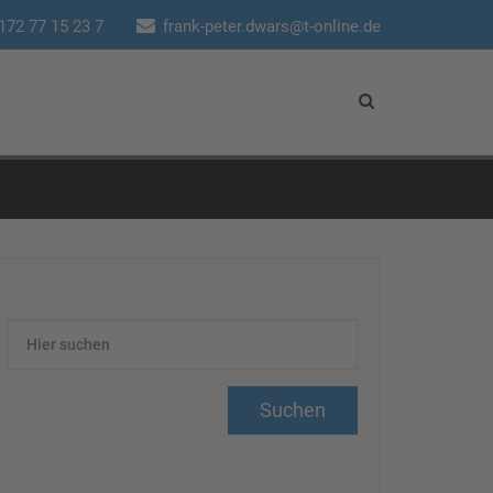
172 77 15 23 7
frank-peter.dwars@t-online.de