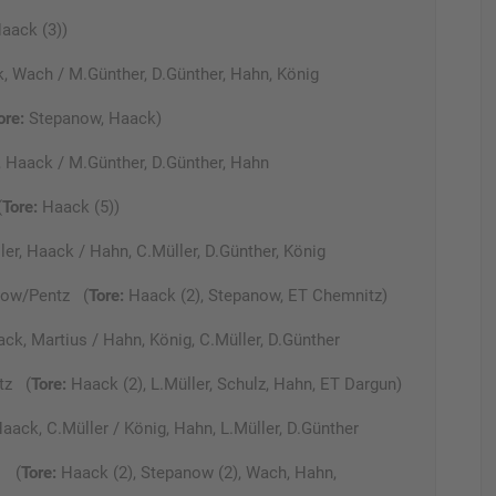
aack (3))
k, Wach / M.Günther, D.Günther, Hahn, König
ore:
Stepanow, Haack)
, Haack / M.Günther, D.Günther, Hahn
(
Tore:
Haack (5))
er, Haack / Hahn, C.Müller, D.Günther, König
row/Pentz (
Tore:
Haack (2), Stepanow, ET Chemnitz)
k, Martius / Hahn, König, C.Müller, D.Günther
tz (
Tore:
Haack (2), L.Müller, Schulz, Hahn, ET Dargun)
ack, C.Müller / König, Hahn, L.Müller, D.Günther
w (
Tore:
Haack (2), Stepanow (2), Wach, Hahn,