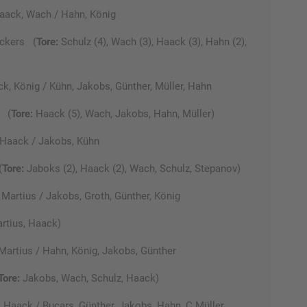
Haack, Wach / Hahn, König
ckers (
Tore:
Schulz (4), Wach (3), Haack (3), Hahn (2),
k, König / Kühn, Jakobs, Günther, Müller, Hahn
n (
Tore:
Haack (5), Wach, Jakobs, Hahn, Müller)
, Haack / Jakobs, Kühn
(
Tore:
Jaboks (2), Haack (2), Wach, Schulz, Stepanov)
Martius / Jakobs, Groth, Günther, König
rtius, Haack)
Martius / Hahn, König, Jakobs, Günther
Tore:
Jakobs, Wach, Schulz, Haack)
, Haack / Bucars, Günther, Jakobs, Hahn, C.Müller