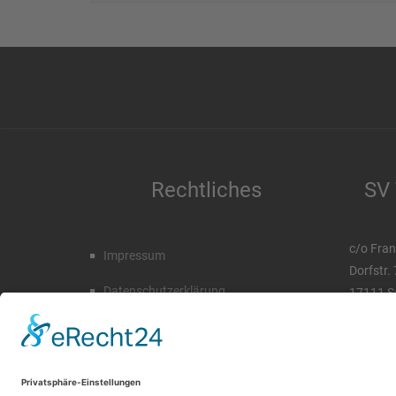
Rechtliches
SV 
c/o Fran
Impressum
Dorfstr.
Datenschutzerklärung
17111 S
Tel. 03 
Mobil. 0