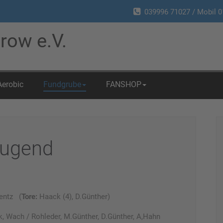
039996 71027 / Mobil 0
row e.V.
Aerobic
Fundgrube
FANSHOP
Jugend
entz (
Tore:
Haack (4), D.Günther)
k, Wach / Rohleder, M.Günther, D.Günther, A,Hahn