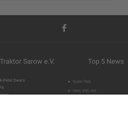
Traktor Sarow e.V.
Top 5 News
k-Peter Dwars
Guter Test
 74
Veni, Vidi, vici
arow
Staffeleinteilung Männer
99 96 71 027
172 77 15 23 7
Rückblick Sommercamp
Emil Hahn