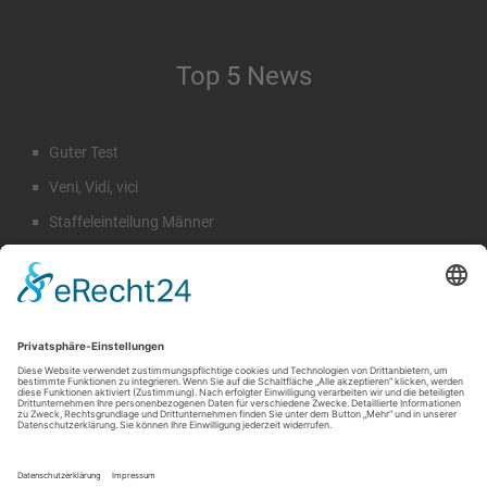
Top 5 News
Guter Test
Veni, Vidi, vici
Staffeleinteilung Männer
Rückblick Sommercamp
Emil Hahn
Suche