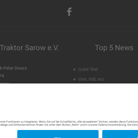
Traktor Sarow e.V.
Top 5 News
k-Peter Dwars
Guter Test
 74
Veni, Vidi, vici
arow
Staffeleinteilung Männer
99 96 71 027
172 77 15 23 7
Rückblick Sommercamp
Emil Hahn