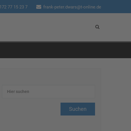
172 77 15 23 7
frank-peter.dwars@t-online.de