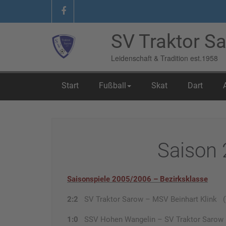
SV Traktor Sa
Leidenschaft & Tradition est.1958
Start
Fußball
Skat
Dart
Home
/
06 Fundgrube
/
Saison 2005/2006
Saison
Saisonspiele 2005/2006 – Bezirksklasse
2:2
SV Traktor Sarow – MSV Beinhart Klink (To
1:0
SSV Hohen Wangelin – SV Traktor Sarow