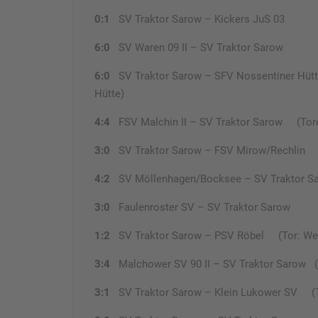
0:1
SV Traktor Sarow – Kickers JuS 03
6:0
SV Waren 09 II – SV Traktor Sarow
6:0
SV Traktor Sarow – SFV Nossentiner Hütte
Hütte)
4:4
FSV Malchin II – SV Traktor Sarow (Tore:
3:0
SV Traktor Sarow – FSV Mirow/Rechlin (To
4:2
SV Möllenhagen/Bocksee – SV Traktor Sa
3:0
Faulenroster SV – SV Traktor Sarow
1:2
SV Traktor Sarow – PSV Röbel (Tor: Wer
3:4
Malchower SV 90 II – SV Traktor Sarow (T
3:1
SV Traktor Sarow – Klein Lukower SV (To