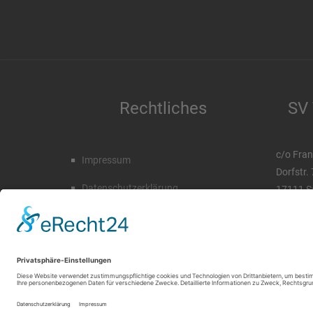
Rechtliches
SV 
c/o Fran
Impressum
Dorfstr.
Datenschutzerklärung
17111 S
Tel. 03 
Mobil. 0