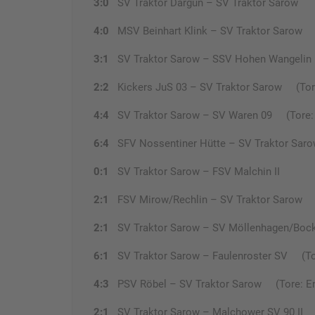
3:0
SV Traktor Dargun – SV Traktor Sarow
4:0
MSV Beinhart Klink – SV Traktor Sarow
3:1
SV Traktor Sarow – SSV Hohen Wangelin (
2:2
Kickers JuS 03 – SV Traktor Sarow (Tore:
4:4
SV Traktor Sarow – SV Waren 09 (Tore: 
6:4
SFV Nossentiner Hütte – SV Traktor Sar
0:1
SV Traktor Sarow – FSV Malchin II
2:1
FSV Mirow/Rechlin – SV Traktor Sarow (T
2:1
SV Traktor Sarow – SV Möllenhagen/Bock
6:1
SV Traktor Sarow – Faulenroster SV (Tore:
4:3
PSV Röbel – SV Traktor Sarow (Tore: Eng
2:1
SV Traktor Sarow – Malchower SV 90 II (