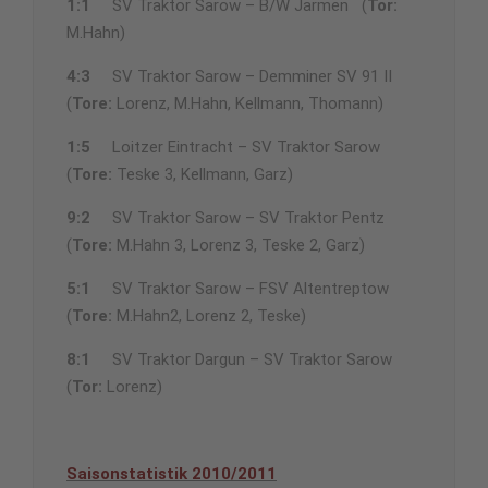
1:1
SV Traktor Sarow – B/W Jarmen (
Tor:
M.Hahn)
4:3
SV Traktor Sarow – Demminer SV 91 II
(
Tore:
Lorenz, M.Hahn, Kellmann, Thomann)
1:5
Loitzer Eintracht – SV Traktor Sarow
(
Tore:
Teske 3, Kellmann, Garz)
9:2
SV Traktor Sarow – SV Traktor Pentz
(
Tore:
M.Hahn 3, Lorenz 3, Teske 2, Garz)
5:1
SV Traktor Sarow – FSV Altentreptow
(
Tore:
M.Hahn2, Lorenz 2, Teske)
8:1
SV Traktor Dargun – SV Traktor Sarow
(
Tor:
Lorenz)
Saisonstatistik 2010/2011