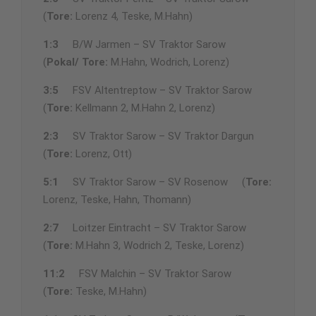
(
Tore:
Lorenz 4, Teske, M.Hahn)
1:3
B/W Jarmen – SV Traktor Sarow
(
Pokal/ Tore:
M.Hahn, Wodrich, Lorenz)
3:5
FSV Altentreptow – SV Traktor Sarow
(
Tore:
Kellmann 2, M.Hahn 2, Lorenz)
2:3
SV Traktor Sarow – SV Traktor Dargun
(
Tore:
Lorenz, Ott)
5:1
SV Traktor Sarow – SV Rosenow (
Tore:
Lorenz, Teske, Hahn, Thomann)
2:7
Loitzer Eintracht – SV Traktor Sarow
(
Tore:
M.Hahn 3, Wodrich 2, Teske, Lorenz)
11:2
FSV Malchin – SV Traktor Sarow
(
Tore:
Teske, M.Hahn)