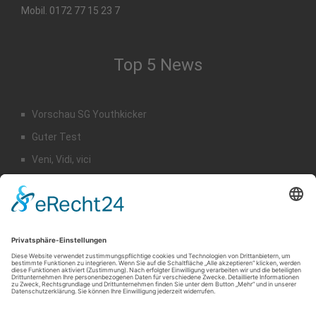
Mobil. 0172 77 15 23 7
Top 5 News
Vorschau SG Youthkicker
Guter Test
Veni, Vidi, vici
Staffeleinteilung Männer
Rückblick Sommercamp
Suche