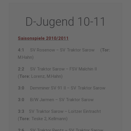
D-Jugend 10-11
Saisonspiele 2010/2011
4:1
SV Rosenow – SV Traktor Sarow (
Tor:
M.Hahn)
2:2
SV Traktor Sarow – FSV Malchin II
(
Tore:
Lorenz, M.Hahn)
3:0
Demminer SV 91 II – SV Traktor Sarow
3:0
B/W Jarmen – SV Traktor Sarow
3:3
SV Traktor Sarow – Loitzer Eintracht
(
Tore:
Teske 2, Kellmann)
2:6
SV Traktor Pentz – SV Traktor Sarow