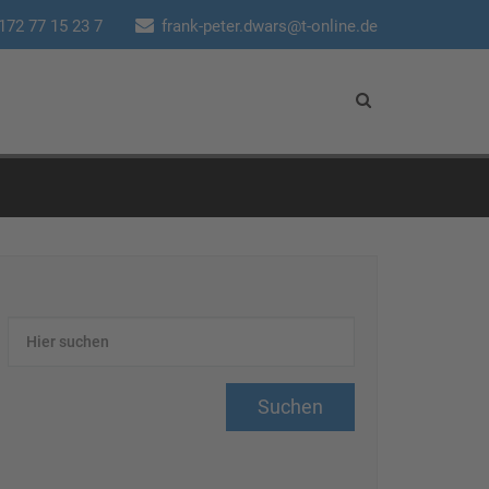
172 77 15 23 7
frank-peter.dwars@t-online.de