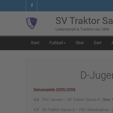
SV Traktor Sa
Leidenschaft & Tradition est.1958
Start
Fußball
Skat
Dart
Home
/
06 Fundgrube
/
D-Jugend II 05-06
D-Jugen
Saisonspiele 2005/2006
4:2
FSV Jarmen – SV Traktor Sarow II (
Tore:
1:7
SV Traktor Sarow II – FSV Altentreptow (