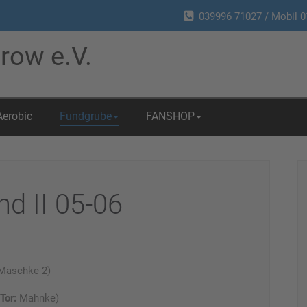
039996 71027 / Mobil 0
row e.V.
Aerobic
Fundgrube
FANSHOP
d II 05-06
Maschke 2)
Tor:
Mahnke)