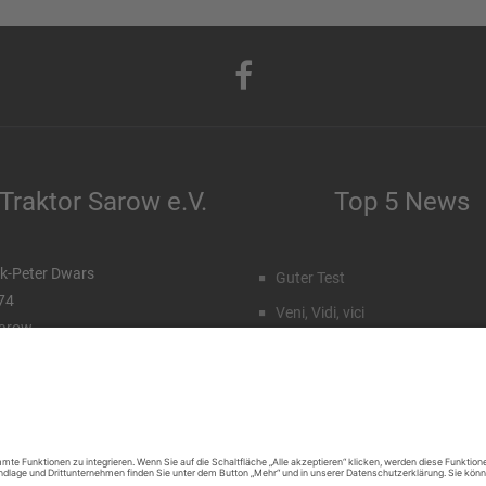
Traktor Sarow e.V.
Top 5 News
k-Peter Dwars
Guter Test
 74
Veni, Vidi, vici
arow
Staffeleinteilung Männer
99 96 71 027
172 77 15 23 7
Rückblick Sommercamp
Emil Hahn