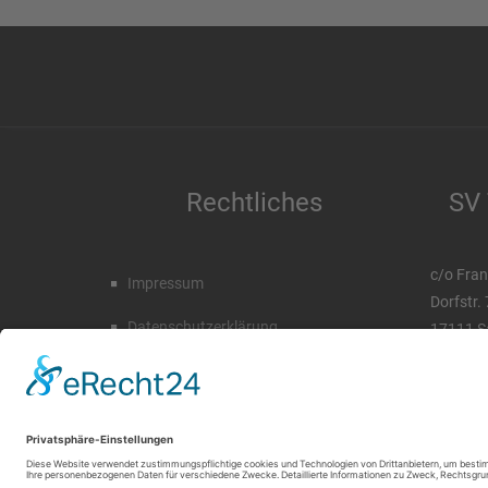
Rechtliches
SV 
c/o Fran
Impressum
Dorfstr.
Datenschutzerklärung
17111 S
Tel. 03 
Mobil. 0