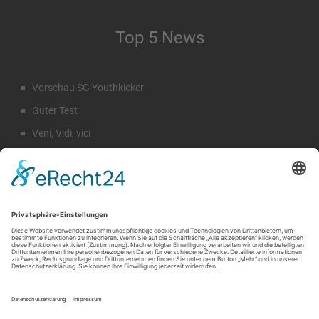
Top 5 News
Vorschau SG Youthkicker
Guter Test
Veni, Vidi, vici
Staffeleinteilung Männer
Rückblick Sommercamp
Suche