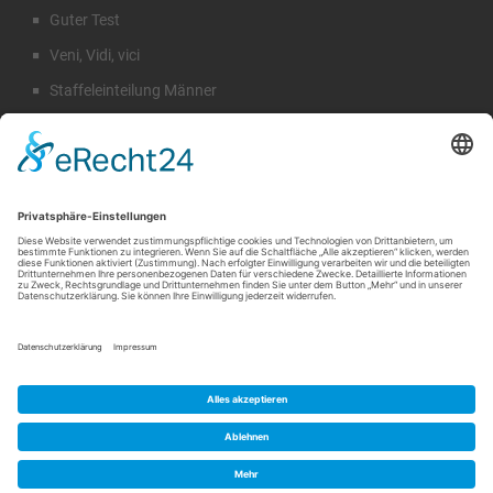
Guter Test
Veni, Vidi, vici
Staffeleinteilung Männer
Rückblick Sommercamp
Emil Hahn
Suche
©
SV Traktor-Sarow
|
NICKIFABRIK®DE Werbeagentur und