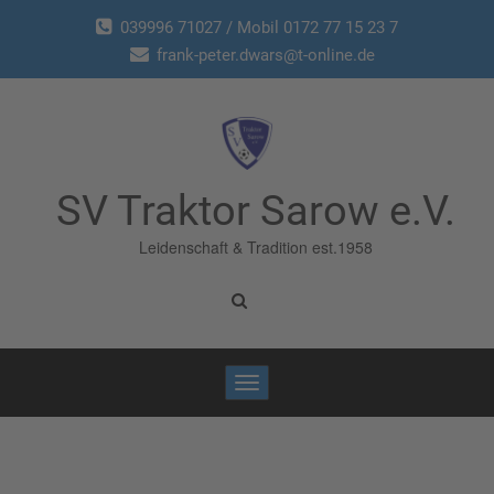
039996 71027 / Mobil 0172 77 15 23 7
frank-peter.dwars@t-online.de
SV Traktor Sarow e.V.
Leidenschaft & Tradition est.1958
Toggle
navigation
Home
/
Berichte
/
Pokalaus #1