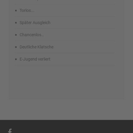
Torlos….
Später Ausgleich
Chancenlos…
Deutliche Klatsche
E-Jugend verliert