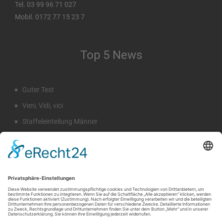
Tel. 03 99 96 71 027
Mobil. 0172 77 15 23 7
Top 5 News
Guter Test
Veni, Vidi, vici
Staffeleinteilung Männer
Rückblick Sommercamp
Emil Hahn
Suche