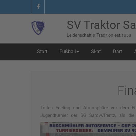
SV Traktor Sa
Leidenschaft & Tradition est.1958
Start
Fußball
Skat
Dart
Home
/
Berichte
/
Finalkrimi
Fin
Tolles Feeling und Atmosphäre vor dem F
Jugendturnier der SG Sarow/Pentz, als d