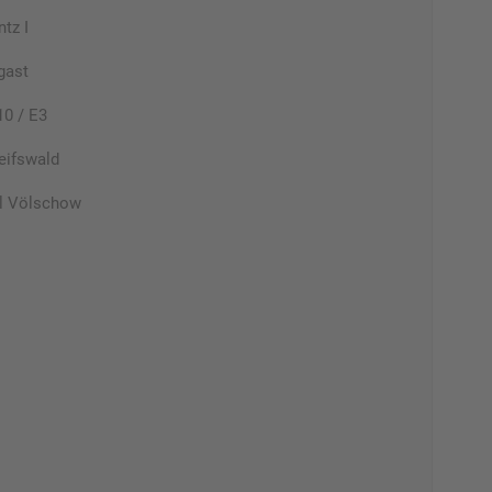
tz I
gast
0 / E3
eifswald
l Völschow