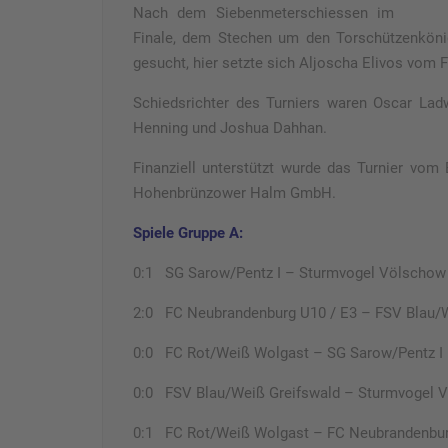
Nach dem Siebenmeterschiessen im
Finale, dem Stechen um den Torschützenköni
gesucht, hier setzte sich Aljoscha Elivos vom 
Schiedsrichter des Turniers waren Oscar La
Henning und Joshua Dahhan.
Finanziell unterstützt wurde das Turnier vo
Hohenbrünzower Halm GmbH.
Spiele Gruppe A:
0:1 SG Sarow/Pentz I – Sturmvogel Völschow
2:0 FC Neubrandenburg U10 / E3 – FSV Blau/W
0:0 FC Rot/Weiß Wolgast – SG Sarow/Pentz I
0:0 FSV Blau/Weiß Greifswald – Sturmvogel 
0:1 FC Rot/Weiß Wolgast – FC Neubrandenbur