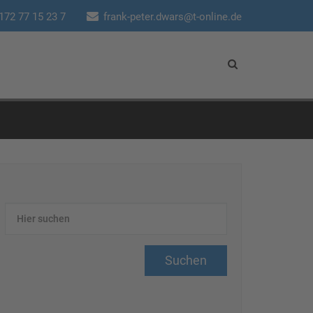
172 77 15 23 7
frank-peter.dwars@t-online.de