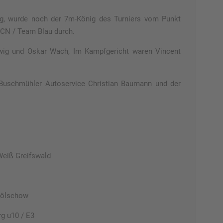
g, wurde noch der 7m-König des Turniers vom Punkt
FCN / Team Blau durch.
dwig und Oskar Wach, Im Kampfgericht waren Vincent
m Buschmühler Autoservice Christian Baumann und der
eiß Greifswald
Völschow
g u10 / E3