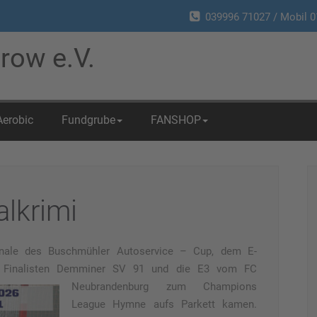
039996 71027 / Mobil 0
row e.V.
Aerobic
Fundgrube
FANSHOP
alkrimi
inale des Buschmühler Autoservice – Cup, dem E-
ie Finalisten Demminer SV 91 und die E3 vom FC
Neubrandenburg
zum Champions
League Hymne aufs Parkett kamen.