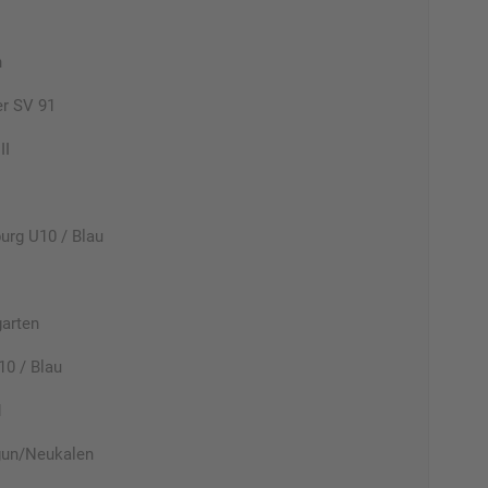
n
r SV 91
II
rg U10 / Blau
arten
0 / Blau
1
gun/Neukalen