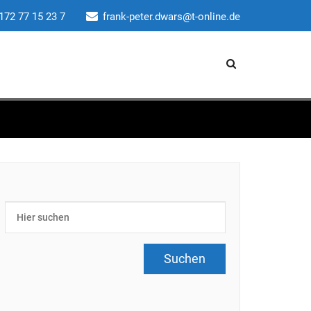
172 77 15 23 7
frank-peter.dwars@t-online.de