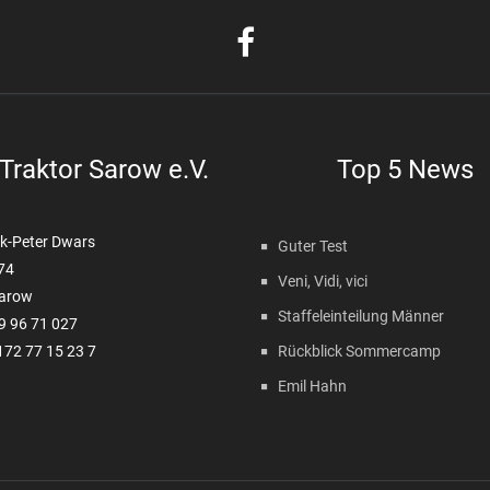
Traktor Sarow e.V.
Top 5 News
k-Peter Dwars
Guter Test
 74
Veni, Vidi, vici
arow
Staffeleinteilung Männer
99 96 71 027
172 77 15 23 7
Rückblick Sommercamp
Emil Hahn