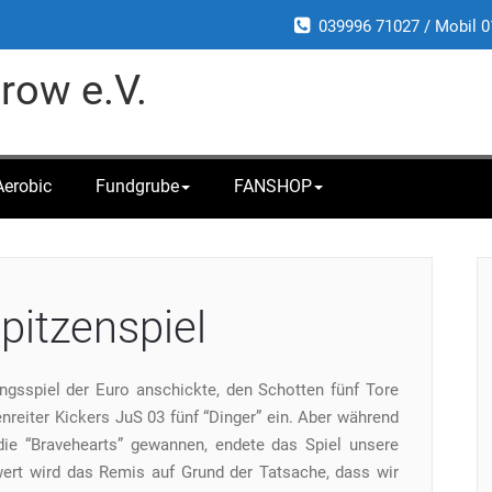
039996 71027 / Mobil 0
row e.V.
Aerobic
Fundgrube
FANSHOP
pitzenspiel
gsspiel der Euro anschickte, den Schotten fünf Tore
nreiter Kickers JuS 03 fünf “Dinger” ein. Aber während
ie “Bravehearts” gewannen, endete das Spiel unsere
ert wird das Remis auf Grund der Tatsache, dass wir