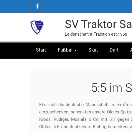
SV Traktor Sa
Leidenschaft & Tradition est.1958
Start
Fußball
Skat
Dart
Home
/
Berichte
/
5:5 im Spitzenspiel
5:5 im S
Ehe sich die deutsche Mannschaft im Eröffnun
einzuschenken, schenkten unsere Oldies Spitze
Kross, Rüdiger,
Musiala & Co mit 5:1 gegen d
Oldies 5:5 Unentschieden. Richtig bemerkensw