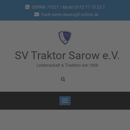
039996 71027 / Mobil 0172 77 15 23 7
frank-peter.dwars@t-online.de
SV Traktor Sarow e.V.
Leidenschaft & Tradition est.1958
Toggle
navigation
Home
/
Glückwunsch
/
Vincent Henning