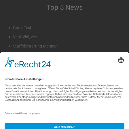
Top 5 News
Guter Test
Veni, Vidi, vici
Staffeleinteilung Männer
Rückblick Sommercamp
Emil Hahn
Suche