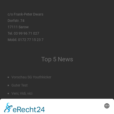
c/o Frank-Peter Dwars
Dorfstr. 74
17111 Sarow
Tel. 03 99 96 71 027
Mobil. 0172 77 15 23 7
Top 5 News
Vorschau SG Youthkicker
Guter Test
Veni, Vidi, vici
Staffeleinteilung Männer
Rückblick Sommercamp