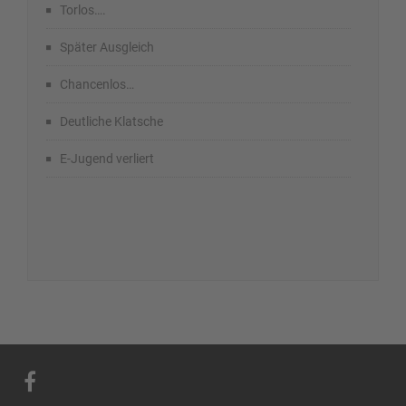
Torlos….
Später Ausgleich
Chancenlos…
Deutliche Klatsche
E-Jugend verliert