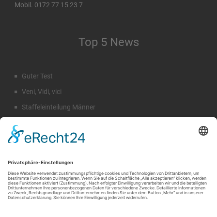
Mobil. 0172 77 15 23 7
Top 5 News
Guter Test
Veni, Vidi, vici
Staffeleinteilung Männer
Rückblick Sommercamp
Emil Hahn
Suche