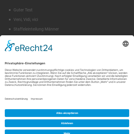
Guter Test
Veni, Vidi, vici
Staffeleinteilung Männer
Rückblick Sommercamp
Emil Hahn
Suche
©
SV Traktor-Sarow
|
NICKIFABRIK®DE Werbeagentur und