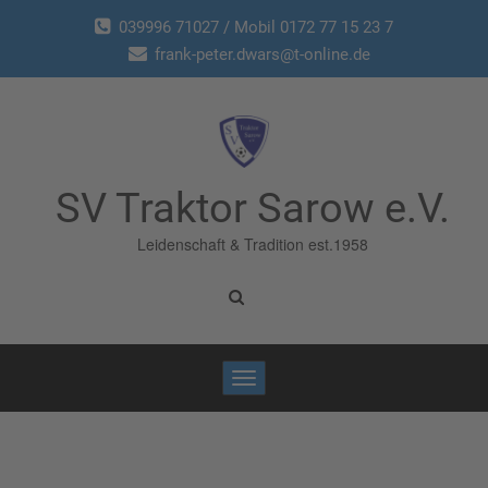
039996 71027 / Mobil 0172 77 15 23 7
frank-peter.dwars@t-online.de
SV Traktor Sarow e.V.
Leidenschaft & Tradition est.1958
Toggle
navigation
Home
/
Berichte
/
Punkteteilung