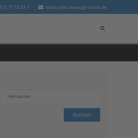
172 77 15 23 7
frank-peter.dwars@t-online.de