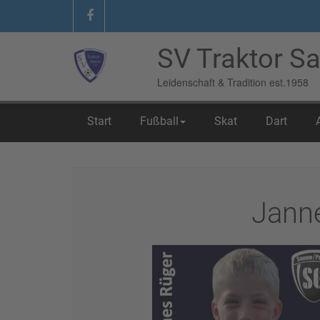
SV Traktor Sa
Leidenschaft & Tradition est.1958
Start
Fußball
Skat
Dart
Home
/
Glückwunsch
/
Jannes Rüger
Jann