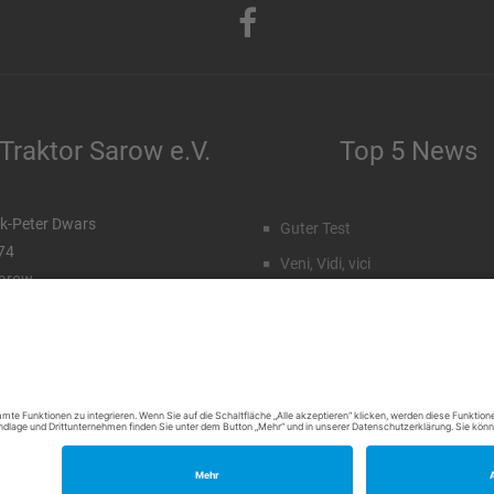
Traktor Sarow e.V.
Top 5 News
k-Peter Dwars
Guter Test
 74
Veni, Vidi, vici
arow
Staffeleinteilung Männer
99 96 71 027
172 77 15 23 7
Rückblick Sommercamp
Emil Hahn