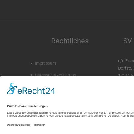
Rechtliches
SV 
c/o Fran
Impressum
Dorfstr.
Datenschutzerklärung
17111 S
Tel. 03 
Mobil. 0