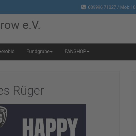
039996 71027 / Mobil 0
row e.V.
Aerobic
Fundgrube
FANSHOP
es Rüger