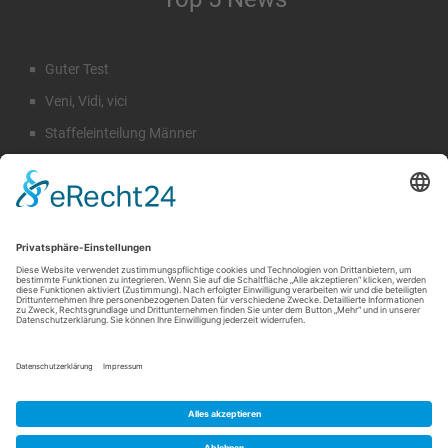
Guter Test
Veni, Vidi, vici
Staffeleinteilung Männer
Rückblick Sommercamp
Emil Hahn
Suche