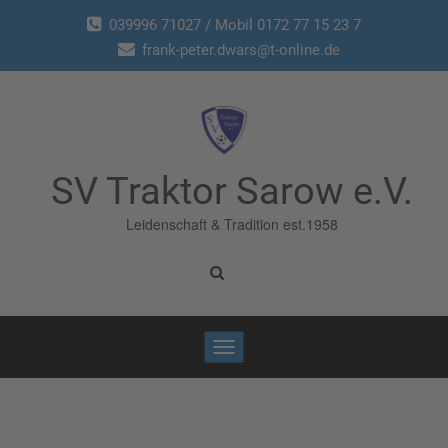
039996 71027 / Mobil 0172 77 15 23 7
frank-peter.dwars@t-online.de
SV Traktor Sarow e.V.
Leidenschaft & Tradition est.1958
Toggle
navigation
Home
/
Berichte
/
Dominante Greifswalder