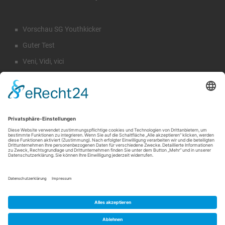
Vorschau SG Youthkicker
Guter Test
Veni, Vidi, vici
Staffeleinteilung Männer
Rückblick Sommercamp
Suche