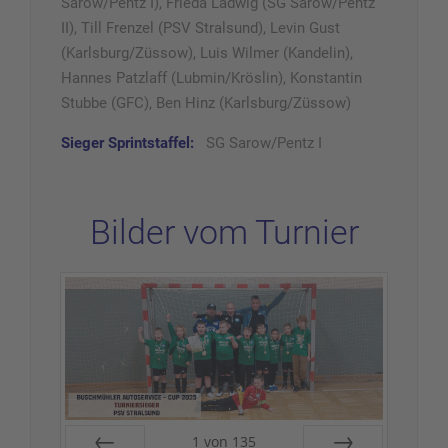
Sarow/Pentz I), Frieda Ladwig (SG Sarow/Pentz
II), Till Frenzel (PSV Stralsund), Levin Gust
(Karlsburg/Züssow), Luis Wilmer (Kandelin),
Hannes Patzlaff (Lubmin/Kröslin), Konstantin
Stubbe (GFC), Ben Hinz (Karlsburg/Züssow)
Sieger Sprintstaffel:
SG Sarow/Pentz I
Bilder vom Turnier
1
von
135