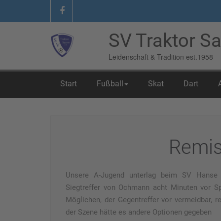
SV Traktor Sa
Leidenschaft & Tradition est.1958
Start
Fußball
Skat
Dart
Home
/
Allgemein
/
Remis war drin
Remis
Unsere A-Jugend unterlag beim SV Hanse 
Siegtreffer von Ochmann acht Minuten vor Sp
Möglichen,
der Gegentreffer vor vermeidbar, re
der Szene hätte es andere Optionen gegeben