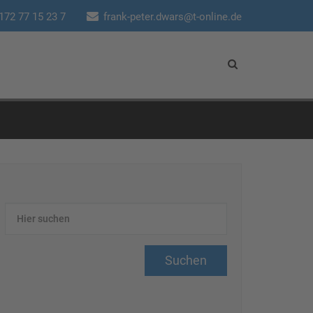
172 77 15 23 7
frank-peter.dwars@t-online.de