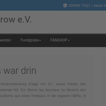
039996 71027 / Mobil 0
row e.V.
Aerobic
Fundgrube
FANSHOP
 war drin
Neubrandenburg knapp mit 0:1, wobei Hanse den
ielende fiel. Ein Remis lag durchaus im Bereich des
sultierte aus einen Fehlpass in der eigenen Hälfte, in