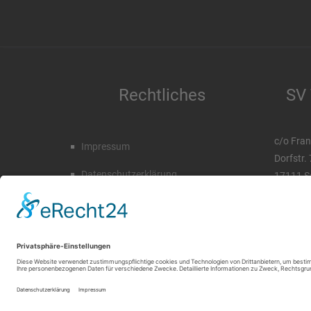
Rechtliches
SV 
c/o Fran
Impressum
Dorfstr.
Datenschutzerklärung
17111 S
Tel. 03 
Mobil. 0