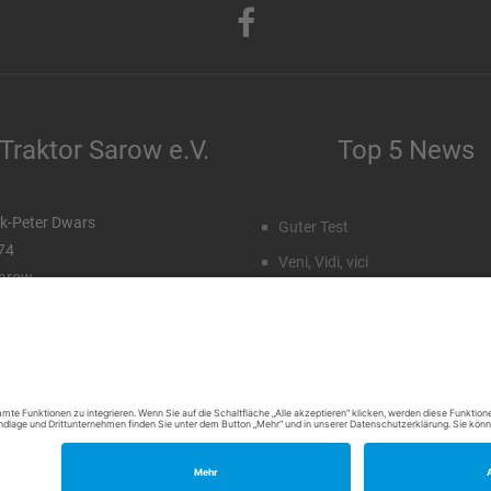
Traktor Sarow e.V.
Top 5 News
k-Peter Dwars
Guter Test
 74
Veni, Vidi, vici
arow
Staffeleinteilung Männer
99 96 71 027
172 77 15 23 7
Rückblick Sommercamp
Emil Hahn