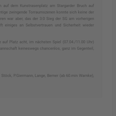
n auf dem Kunstrasenplatz am Stargarder Bruch auf
ichtige zwingende Torraumszenen konnte sich keine der
ren war aber, das der 3:0 Sieg der SG am vorherigen
einiges an Selbstvertrauen und Sicherheit wieder
e auf Platz acht, im nächsten Spiel (07.04./11.00 Uhr)
Mannschaft keineswegs chancenlos, ganz im Gegenteil,
.
 Stöck, P.Giermann, Lange, Berner (ab 60.min Warnke),