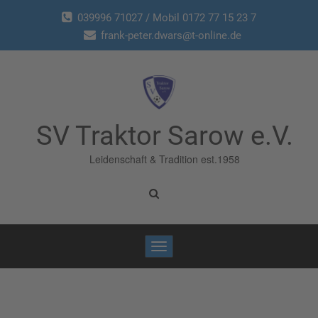
039996 71027 / Mobil 0172 77 15 23 7
frank-peter.dwars@t-online.de
SV Traktor Sarow e.V.
Leidenschaft & Tradition est.1958
Toggle
navigation
Home
/
Glückwunsch
/
Lasse Pook