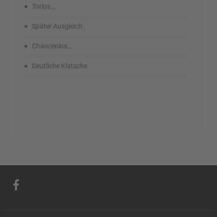
Torlos….
Später Ausgleich
Chancenlos…
Deutliche Klatsche