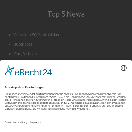
Top 5 News
Vorschau SG Youthkicker
Guter Test
Veni, Vidi, vici
Staffeleinteilung Männer
Rückblick Sommercamp
Suche