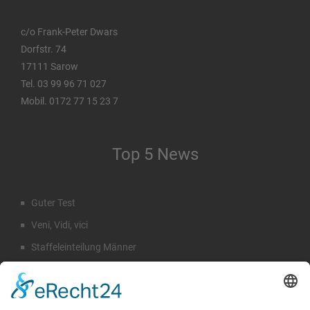
c/o Frank-Peter Dwars
Dorfstr. 74
17111 Sarow
Tel. 03 99 96 71 027
Mobil. 0172 77 15 23 7
Top 5 News
Guter Test
Veni, Vidi, vici
Staffeleinteilung Männer
Rückblick Sommercamp
Emil Hahn