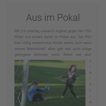
Aus im Pokal
Mit 0:6 unterlag unsere E-Jugend gegen den PSV
Röbel und schied damit im Pokal aus. Der PSV
kam völlig verdient eine Runde weiter, auch wenn
unsere Mannschaft alles gab und auch einige
gelungene Aktionen hatte.
Röbel war aber
z
i
e
l
s
t
r
e