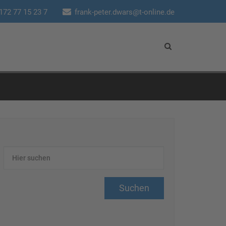
172 77 15 23 7
frank-peter.dwars@t-online.de