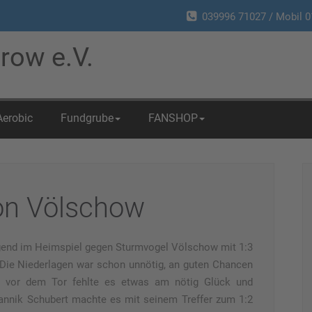
039996 71027 / Mobil 0
row e.V.
Aerobic
Fundgrube
FANSHOP
on Völschow
ugend im Heimspiel gegen Sturmvogel Völschow mit 1:3
Die Niederlagen war schon unnötig, an guten Chancen
r vor dem Tor fehlte es etwas am nötig Glück und
 Jannik Schubert machte es mit seinem Treffer zum 1:2