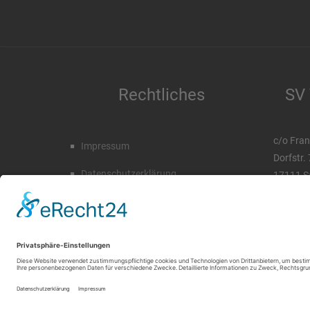
Rechtliches
SV 
c/o Fran
Impressum
Dorfstr.
Datenschutzerklärung
17111 S
Tel. 03 
Mobil. 0