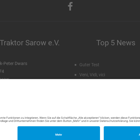
Traktor Sarow e.V.
Top 5 News
k-Peter Dwars
Guter Test
 74
Veni, Vidi, vici
arow
Staffeleinteilung Männer
99 96 71 027
172 77 15 23 7
Rückblick Sommercamp
Emil Hahn